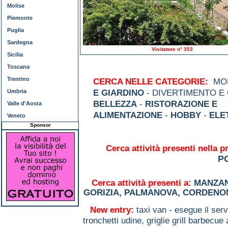
Molise
Piemonte
Puglia
Sardegna
Visitatore n° 353
Sicilia
Toscana
Trentino
CERCA NELLE CATEGORIE:
MOD
Umbria
E GIARDINO
- DIVERTIMENTO E
BELLEZZA
-
RISTORAZIONE E
Valle d'Aosta
ALIMENTAZIONE
-
HOBBY
-
ELE
Veneto
Sponsor
Cerca attività presenti nella p
P
Cerca attività presenti a:
MANZA
GORIZIA
,
PALMANOVA
,
CORDENO
New entry:
taxi van - esegue il serv
tronchetti udine,
griglie grill barbecu