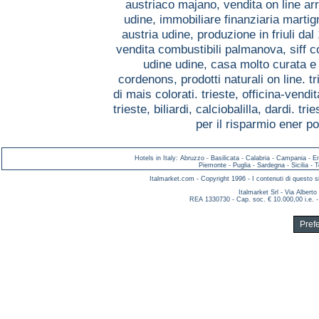
austriaco majano,
vendita on line 
udine,
immobiliare finanziaria marti
austria udine,
produzione in friuli da
vendita combustibili palmanova,
siff 
udine udine,
casa molto curata e 
cordenons,
prodotti naturali on line. t
di mais colorati. trieste,
officina-vendi
trieste,
biliardi, calciobalilla, dardi. tri
per il risparmio ener 
Hotels in Italy
:
Abruzzo
-
Basilicata
-
Calabria
-
Campania
-
E
Piemonte
-
Puglia
-
Sardegna
-
Sicilia
-
T
Italmarket.com - Copyright 1996 - I contenuti di questo si
Italmarket Srl - Via Albert
REA 1330730 - Cap. soc. € 10.000,00 i.e. -
Pref