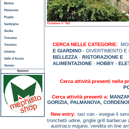
Molise
Piemonte
Puglia
Visitatore n° 352
Sardegna
Sicilia
Toscana
CERCA NELLE CATEGORIE:
MOD
Trentino
E GIARDINO
- DIVERTIMENTO E
Umbria
BELLEZZA
-
RISTORAZIONE E
Valle d'Aosta
ALIMENTAZIONE
-
HOBBY
-
ELE
Veneto
Sponsor
Cerca attività presenti nella p
P
Cerca attività presenti a:
MANZA
GORIZIA
,
PALMANOVA
,
CORDENO
New entry:
taxi van - esegue il serv
tronchetti udine,
griglie grill barbecu
austriaco majano,
vendita on line 