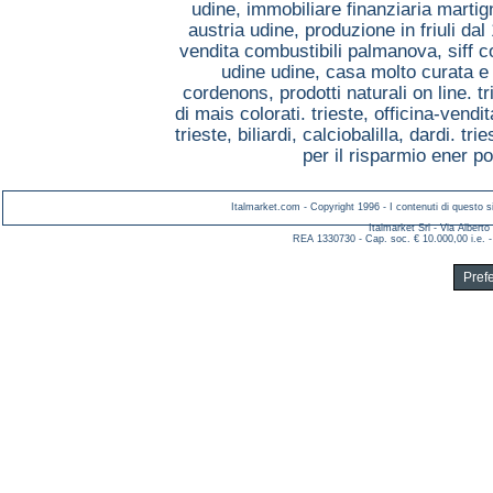
udine,
immobiliare finanziaria marti
austria udine,
produzione in friuli da
vendita combustibili palmanova,
siff 
udine udine,
casa molto curata e 
cordenons,
prodotti naturali on line. t
di mais colorati. trieste,
officina-vendi
trieste,
biliardi, calciobalilla, dardi. tri
per il risparmio ener 
Italmarket.com - Copyright 1996 - I contenuti di questo si
Italmarket Srl - Via Albert
REA 1330730 - Cap. soc. € 10.000,00 i.e. -
Pref