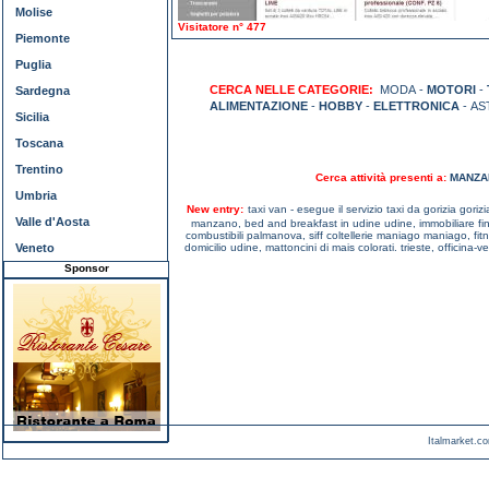
Molise
Visitatore n° 477
Piemonte
Puglia
CERCA NELLE CATEGORIE:
MODA -
MOTORI
-
Sardegna
ALIMENTAZIONE
-
HOBBY
-
ELETTRONICA
- AS
Sicilia
Toscana
Trentino
Cerca attività presenti a:
MANZA
Umbria
New entry:
taxi van - esegue il servizio taxi da gorizia gorizi
Valle d'Aosta
manzano,
bed and breakfast in udine udine,
immobiliare f
combustibili palmanova,
siff coltellerie maniago maniago,
fit
Veneto
domicilio udine,
mattoncini di mais colorati. trieste,
officina-v
Sponsor
Italmarket.co