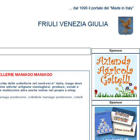
Sponsor
OLTELLERIE MANIAGO MANIAGO
itta delle coltellerie nel nord-est d ' italia, luogo dove
prime attivita' artigiane maniaghesi. produce, vende e
e moltissimo altro anche online nel propio e-shop.
maniago pordenone
,
coltellerie maniago pordenone
,
coltelli
Sponsor