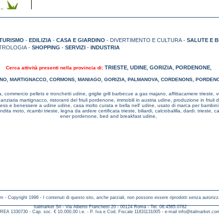
TURISMO
-
EDILIZIA
-
CASA E GIARDINO
- DIVERTIMENTO E CULTURA -
SALUTE E 
TROLOGIA -
SHOPPING
-
SERVIZI
-
INDUSTRIA
TRIESTE
UDINE
GORIZIA
PORDENONE
Cerca attività presenti nella provincia di:
,
,
,
,
NO
,
MARTIGNACCO
,
CORMONS
,
MANIAGO
,
GORIZIA
,
PALMANOVA
,
CORDENONS
,
PORDEN
a,
commercio pellets e tronchetti udine,
griglie grill barbecue a gas majano,
affittacamere trieste,
v
inanziaria martignacco,
ristoranti del friuli pordenone,
immobili in austria udine,
produzione in friuli
ness e benessere a udine udine,
casa molto curata e bella nell' udine,
usato di marca per bambin
endita moto, ricambi trieste,
legna da ardere certificata trieste,
biliardi, calciobalilla, dardi. trieste,
ca
ener pordenone,
bed and breakfast udine,
m - Copyright 1996 - I contenuti di questo sito, anche parziali, non possono essere riprodotti senza autorizz
Italmarket Srl - Via Alberto Franchetti 20 - 00124 Roma - Tel. 06.4565.0782
REA 1330730 - Cap. soc. € 10.000,00 i.e. - P. Iva e Cod. Fiscale 11831131005 - e-mail
info@italmarket.co