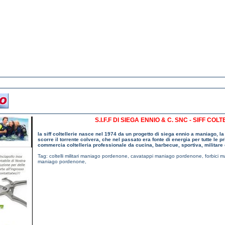
S.I.F.F DI SIEGA ENNIO & C. SNC - SIFF C
la siff coltellerie nasce nel 1974 da un progetto di siega ennio a maniago, la c
scorre il torrente colvera, che nel passato era fonte di energia per tutte le 
commercia coltelleria professionale da cucina, barbecue, sportiva, militare 
Tag:
coltelli militari maniago pordenone
,
cavatappi maniago pordenone
,
forbici 
maniago pordenone
,