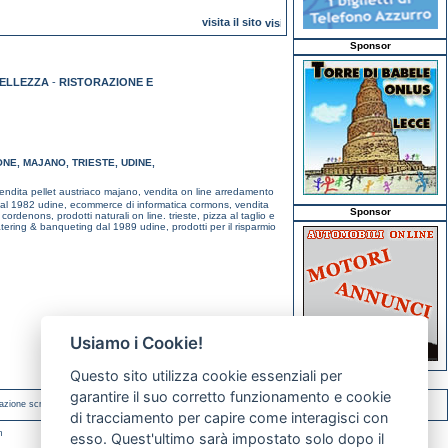
visita il sito
Sponsor
BELLEZZA
-
RISTORAZIONE E
ONE
,
MAJANO
,
TRIESTE
,
UDINE
,
endita pellet austriaco majano,
vendita on line arredamento
 dal 1982 udine,
ecommerce di informatica cormons,
vendita
Sponsor
i cordenons,
prodotti naturali on line. trieste,
pizza al taglio e
tering & banqueting dal 1989 udine,
prodotti per il risparmio
Usiamo i Cookie!
Questo sito utilizza cookie essenziali per
garantire il suo corretto funzionamento e cookie
azione scritta.
di tracciamento per capire come interagisci con
m
esso. Quest'ultimo sarà impostato solo dopo il