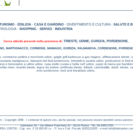
TURISMO
-
EDILIZIA
-
CASA E GIARDINO
- DIVERTIMENTO E CULTURA -
SALUTE E 
TROLOGIA -
SHOPPING
-
SERVIZI
-
INDUSTRIA
TRIESTE
UDINE
GORIZIA
PORDENONE
Cerca attività presenti nella provincia di:
,
,
,
,
NO
,
MARTIGNACCO
,
CORMONS
,
MANIAGO
,
GORIZIA
,
PALMANOVA
,
CORDENONS
,
PORDEN
a,
commercio pellets e tronchetti udine,
griglie grill barbecue a gas majano,
affittacamere trieste,
v
inanziaria martignacco,
ristoranti del friuli pordenone,
immobili in austria udine,
produzione in friuli
ness e benessere a udine udine,
casa molto curata e bella nell' udine,
usato di marca per bambin
endita moto, ricambi trieste,
legna da ardere certificata trieste,
biliardi, calciobalilla, dardi. trieste,
ca
ener pordenone,
bed and breakfast udine,
m - Copyright 1996 - I contenuti di questo sito, anche parziali, non possono essere riprodotti senza autorizz
Italmarket Srl - Via Alberto Franchetti 20 - 00124 Roma - Tel. 06.4565.0782
REA 1330730 - Cap. soc. € 10.000,00 i.e. - P. Iva e Cod. Fiscale 11831131005 - e-mail
info@italmarket.co