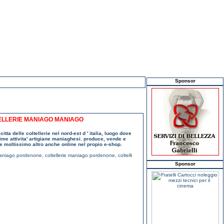
Sponsor
OLTELLERIE MANIAGO MANIAGO
itta delle coltellerie nel nord-est d ' italia, luogo dove
prime attivita' artigiane maniaghesi. produce, vende e
e moltissimo altro anche online nel propio e-shop.
maniago pordenone
,
coltellerie maniago pordenone
,
coltelli
Sponsor