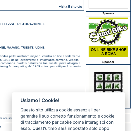
visita il sito
Sponsor
BELLEZZA
-
RISTORAZIONE E
ONE
,
MAJANO
,
TRIESTE
,
UDINE
,
endita pellet austriaco majano,
vendita on line arredamento
 dal 1982 udine,
ecommerce di informatica cormons,
vendita
Sponsor
i cordenons,
prodotti naturali on line. trieste,
pizza al taglio e
tering & banqueting dal 1989 udine,
prodotti per il risparmio
Usiamo i Cookie!
Questo sito utilizza cookie essenziali per
garantire il suo corretto funzionamento e cookie
azione scritta.
di tracciamento per capire come interagisci con
m
esso. Quest'ultimo sarà impostato solo dopo il