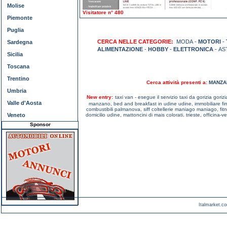
Molise
Visitatore n° 480
Piemonte
Puglia
CERCA NELLE CATEGORIE:
MODA -
MOTORI
-
Sardegna
ALIMENTAZIONE
-
HOBBY
-
ELETTRONICA
- AS
Sicilia
Toscana
Trentino
Cerca attività presenti a:
MANZA
Umbria
New entry:
taxi van - esegue il servizio taxi da gorizia gorizi
Valle d'Aosta
manzano,
bed and breakfast in udine udine,
immobiliare f
combustibili palmanova,
siff coltellerie maniago maniago,
fit
Veneto
domicilio udine,
mattoncini di mais colorati. trieste,
officina-v
Sponsor
Italmarket.co