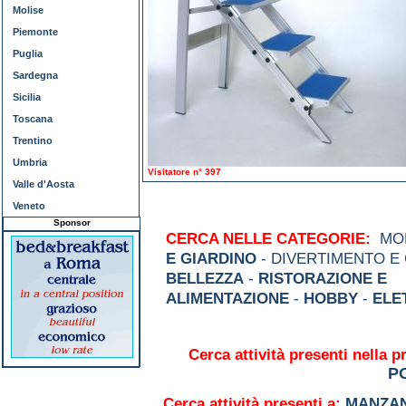
Molise
Piemonte
Puglia
Sardegna
Sicilia
Toscana
Trentino
Umbria
Visitatore n° 397
Valle d'Aosta
Veneto
Sponsor
CERCA NELLE CATEGORIE:
MOD
E GIARDINO
- DIVERTIMENTO E
BELLEZZA
-
RISTORAZIONE E
ALIMENTAZIONE
-
HOBBY
-
ELE
Cerca attività presenti nella p
P
Cerca attività presenti a:
MANZA