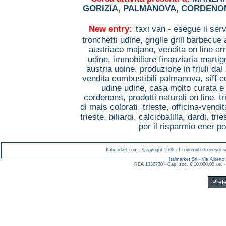
GORIZIA
,
PALMANOVA
,
CORDENO
New entry:
taxi van - esegue il serv
tronchetti udine,
griglie grill barbecu
austriaco majano,
vendita on line 
udine,
immobiliare finanziaria marti
austria udine,
produzione in friuli da
vendita combustibili palmanova,
siff 
udine udine,
casa molto curata e 
cordenons,
prodotti naturali on line. t
di mais colorati. trieste,
officina-vendi
trieste,
biliardi, calciobalilla, dardi. tri
per il risparmio ener 
Italmarket.com - Copyright 1996 - I contenuti di questo si
Italmarket Srl - Via Albert
REA 1330730 - Cap. soc. € 10.000,00 i.e. -
Pref