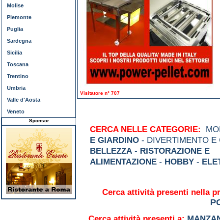
Molise
Piemonte
Puglia
Sardegna
Sicilia
Toscana
Trentino
Umbria
Visitatore n° 707
Valle d'Aosta
Veneto
Sponsor
CERCA NELLE CATEGORIE:
MOD
E GIARDINO
- DIVERTIMENTO E
BELLEZZA
-
RISTORAZIONE E
ALIMENTAZIONE
-
HOBBY
-
ELE
Cerca attività presenti nella p
P
Cerca attività presenti a:
MANZA