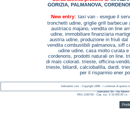
GORIZIA
,
PALMANOVA
,
CORDENO
New entry:
taxi van - esegue il serv
tronchetti udine,
griglie grill barbecu
austriaco majano,
vendita on line 
udine,
immobiliare finanziaria marti
austria udine,
produzione in friuli da
vendita combustibili palmanova,
siff 
udine udine,
casa molto curata e 
cordenons,
prodotti naturali on line. t
di mais colorati. trieste,
officina-vendi
trieste,
biliardi, calciobalilla, dardi. tri
per il risparmio ener 
Italmarket.com - Copyright 1996 - I contenuti di questo si
Italmarket Srl - Via Albert
REA 1330730 - Cap. soc. € 10.000,00 i.e. -
Pref