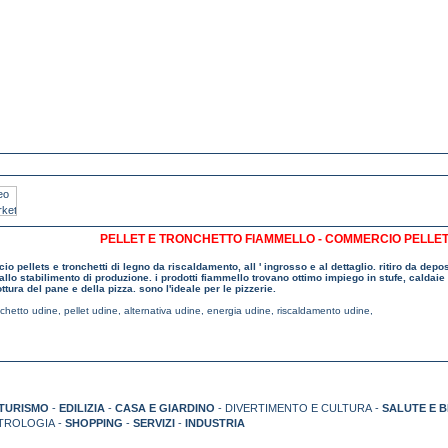
PELLET E TRONCHETTO FIAMMELLO - COMMERCIO PELLET
o pellets e tronchetti di legno da riscaldamento, all ' ingrosso e al dettaglio. ritiro da depo
dallo stabilimento di produzione. i prodotti fiammello trovano ottimo impiego in stufe, caldaie 
ottura del pane e della pizza. sono l'ideale per le pizzerie.
nchetto udine
,
pellet udine
,
alternativa udine
,
energia udine
,
riscaldamento udine
,
TURISMO
-
EDILIZIA
-
CASA E GIARDINO
- DIVERTIMENTO E CULTURA -
SALUTE E 
TROLOGIA -
SHOPPING
-
SERVIZI
-
INDUSTRIA