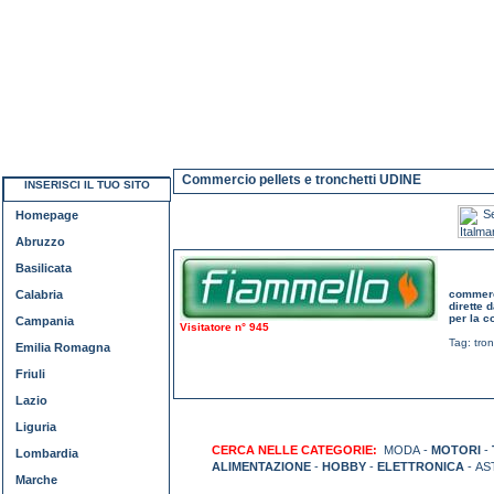
Commercio pellets e tronchetti UDINE
INSERISCI IL TUO SITO
Homepage
Abruzzo
Basilicata
Calabria
commerci
dirette 
per la c
Campania
Visitatore n° 945
Tag:
tro
Emilia Romagna
Friuli
Lazio
Liguria
CERCA NELLE CATEGORIE:
MODA -
MOTORI
-
Lombardia
ALIMENTAZIONE
-
HOBBY
-
ELETTRONICA
- AS
Marche