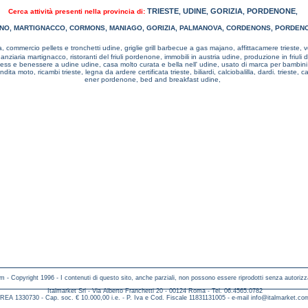
TRIESTE
UDINE
GORIZIA
PORDENONE
Cerca attività presenti nella provincia di:
,
,
,
,
NO
,
MARTIGNACCO
,
CORMONS
,
MANIAGO
,
GORIZIA
,
PALMANOVA
,
CORDENONS
,
PORDEN
a,
commercio pellets e tronchetti udine,
griglie grill barbecue a gas majano,
affittacamere trieste,
v
inanziaria martignacco,
ristoranti del friuli pordenone,
immobili in austria udine,
produzione in friuli
ness e benessere a udine udine,
casa molto curata e bella nell' udine,
usato di marca per bambin
endita moto, ricambi trieste,
legna da ardere certificata trieste,
biliardi, calciobalilla, dardi. trieste,
ca
ener pordenone,
bed and breakfast udine,
m - Copyright 1996 - I contenuti di questo sito, anche parziali, non possono essere riprodotti senza autorizz
Italmarket Srl - Via Alberto Franchetti 20 - 00124 Roma - Tel. 06.4565.0782
REA 1330730 - Cap. soc. € 10.000,00 i.e. - P. Iva e Cod. Fiscale 11831131005 - e-mail
info@italmarket.co