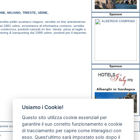
ONE
,
MAJANO
,
TRIESTE
,
UDINE
,
Sponsor
endita pellet austriaco majano,
vendita on line arredamento
 dal 1982 udine,
ecommerce di informatica cormons,
vendita
i cordenons,
prodotti naturali on line. trieste,
pizza al taglio e
tering & banqueting dal 1989 udine,
prodotti per il risparmio
Sponsor
Usiamo i Cookie!
Questo sito utilizza cookie essenziali per
garantire il suo corretto funzionamento e cookie
azione scritta.
di tracciamento per capire come interagisci con
m
esso. Quest'ultimo sarà impostato solo dopo il