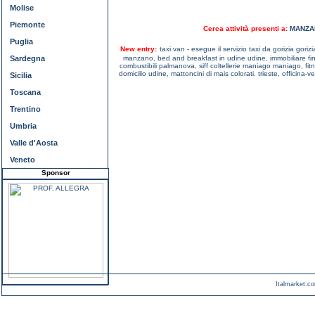
Molise
Piemonte
Cerca attività presenti a:
MANZA
Puglia
New entry:
taxi van - esegue il servizio taxi da gorizia gorizi
Sardegna
manzano,
bed and breakfast in udine udine,
immobiliare f
combustibili palmanova,
siff coltellerie maniago maniago,
fit
domicilio udine,
mattoncini di mais colorati. trieste,
officina-v
Sicilia
Toscana
Trentino
Umbria
Valle d'Aosta
Veneto
Sponsor
Italmarket.co