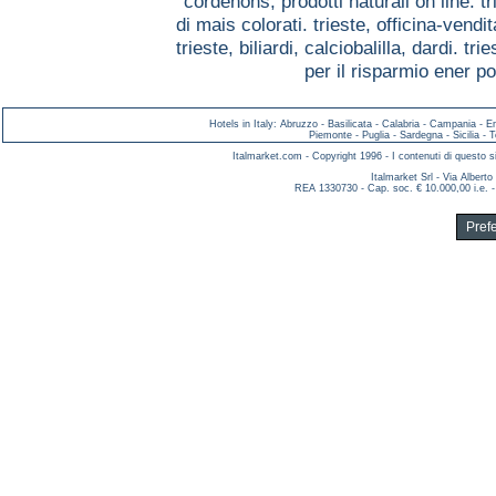
cordenons,
prodotti naturali on line. t
di mais colorati. trieste,
officina-vendi
trieste,
biliardi, calciobalilla, dardi. tri
per il risparmio ener 
Hotels in Italy
:
Abruzzo
-
Basilicata
-
Calabria
-
Campania
-
E
Piemonte
-
Puglia
-
Sardegna
-
Sicilia
-
T
Italmarket.com - Copyright 1996 - I contenuti di questo si
Italmarket Srl - Via Albert
REA 1330730 - Cap. soc. € 10.000,00 i.e. -
Pref