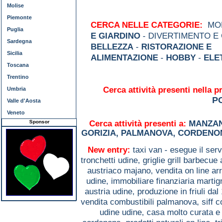
Molise
Piemonte
CERCA NELLE CATEGORIE:
MOD
Puglia
E GIARDINO
- DIVERTIMENTO E
Sardegna
BELLEZZA
-
RISTORAZIONE E
Sicilia
ALIMENTAZIONE
-
HOBBY
-
ELE
Toscana
Trentino
Cerca attività presenti nella p
Umbria
P
Valle d'Aosta
Veneto
Sponsor
Cerca attività presenti a:
MANZA
GORIZIA
,
PALMANOVA
,
CORDENO
New entry:
taxi van - esegue il serv
tronchetti udine,
griglie grill barbecu
austriaco majano,
vendita on line 
udine,
immobiliare finanziaria marti
austria udine,
produzione in friuli da
vendita combustibili palmanova,
siff 
udine udine,
casa molto curata e 