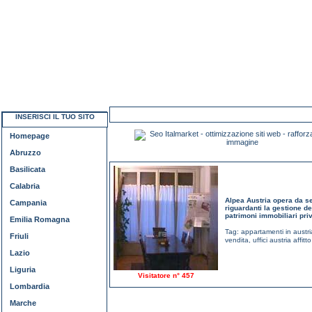
INSERISCI IL TUO SITO
Homepage
Abruzzo
Basilicata
Calabria
Alpea Austria opera da s
Campania
riguardanti la gestione de
patrimoni immobiliari priv
Emilia Romagna
Tag:
appartamenti in austria
Friuli
vendita
,
uffici austria affitt
Lazio
Liguria
Visitatore n° 457
Lombardia
Marche