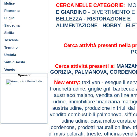
Molise
CERCA NELLE CATEGORIE:
MOD
Piemonte
E GIARDINO
- DIVERTIMENTO E
BELLEZZA
-
RISTORAZIONE E
Puglia
ALIMENTAZIONE
-
HOBBY
-
ELE
Sardegna
Sicilia
Toscana
Cerca attività presenti nella p
Trentino
P
Umbria
Valle d'Aosta
Cerca attività presenti a:
MANZA
Veneto
GORIZIA
,
PALMANOVA
,
CORDENO
Sponsor
New entry:
taxi van - esegue il serv
tronchetti udine,
griglie grill barbecu
austriaco majano,
vendita on line 
udine,
immobiliare finanziaria marti
austria udine,
produzione in friuli da
vendita combustibili palmanova,
siff 
udine udine,
casa molto curata e 
cordenons,
prodotti naturali on line. t
di mais colorati. trieste,
officina-vendi