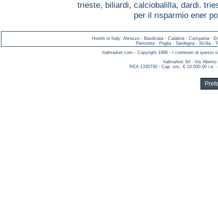
trieste,
biliardi, calciobalilla, dardi. tri
per il risparmio ener 
Hotels in Italy
:
Abruzzo
-
Basilicata
-
Calabria
-
Campania
-
E
Piemonte
-
Puglia
-
Sardegna
-
Sicilia
-
T
Italmarket.com - Copyright 1996 - I contenuti di questo si
Italmarket Srl - Via Albert
REA 1330730 - Cap. soc. € 10.000,00 i.e. -
Pref