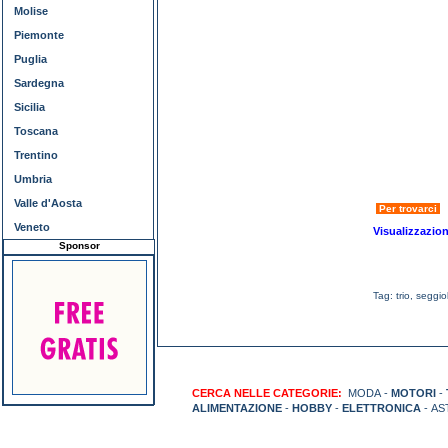
Molise
Piemonte
Puglia
Sardegna
Sicilia
Toscana
Trentino
Umbria
Valle d'Aosta
Per trovarci
Veneto
Visualizzazio
Sponsor
Tag:
trio
,
seggio
CERCA NELLE CATEGORIE:
MODA -
MOTORI
-
ALIMENTAZIONE
-
HOBBY
-
ELETTRONICA
- AS