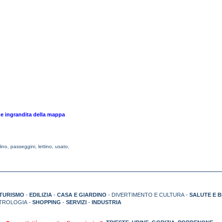
ne ingrandita della mappa
lino
,
passeggini
,
lettino
,
usato
,
TURISMO
-
EDILIZIA
-
CASA E GIARDINO
- DIVERTIMENTO E CULTURA -
SALUTE E 
TROLOGIA -
SHOPPING
-
SERVIZI
-
INDUSTRIA