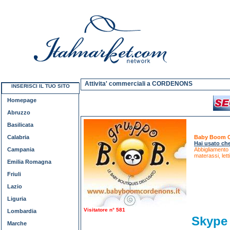
Attivita' commerciali a CORDENONS
INSERISCI IL TUO SITO
Homepage
Abruzzo
Basilicata
Calabria
Baby Boom Co
Hai usato ch
Campania
Abbigliamento 0
materassi, letti
Emilia Romagna
Friuli
Lazio
Liguria
Visitatore n° 581
Lombardia
Skyp
Marche