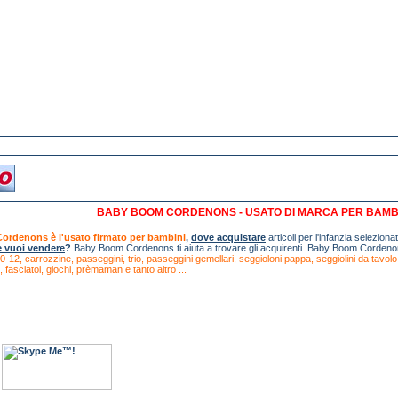
BABY BOOM CORDENONS - USATO DI MARCA PER BAMB
rdenons è l'usato firmato per bambini
,
dove acquistare
articoli per l'infanzia seleziona
e vuoi vendere
?
Baby Boom Cordenons ti aiuta a trovare gli acquirenti. Baby Boom Cordenons
-12, carrozzine, passeggini, trio, passeggini gemellari, seggioloni pappa, seggiolini da tavolo, seg
, fasciatoi,
giochi,
prèmaman
e tanto altro ...
e